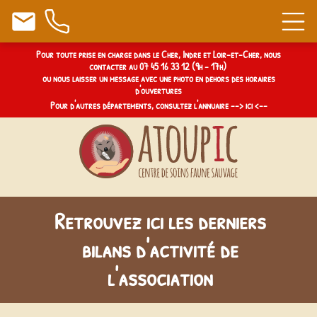
email
Pou
r toute prise en charge dans le Cher, Indre et Loir-et-Cher, nous
contacter au
07 45 16 33 12
(9h - 17h)
ou nous laisser un message avec une photo en dehors des horaires
d'ouvertures
Pour d'autres départements, consultez l'annuaire -->
ici
<--
Retrouvez ici les derniers
bilans d'activité de
l'association