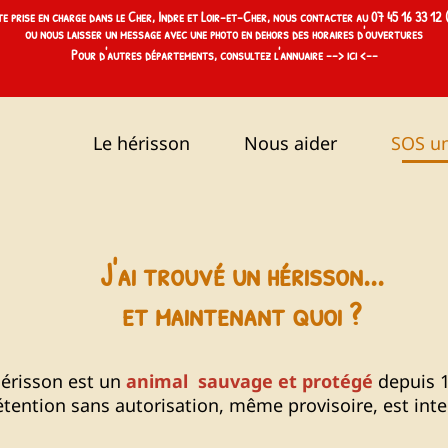
te prise en charge dans le Cher, Indre et Loir-et-Cher, nous contacter au
07 45 16 33 12
(
ou nous laisser un message avec une photo en dehors des horaires d'ouvertures
Pour d'autres départements, consultez l'annuaire -->
ici
<--
Le hérisson
Nous aider
SOS un
J'ai trouvé un hérisson...
et maintenant quoi ?
hérisson est un
animal sauvage et protégé
depuis 
étention sans autorisation, même provisoire, est inte