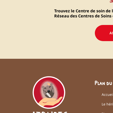
S
Trouvez le Centre de soin de 
Réseau des Centres de Soins d
A
Plan
du
Accuei
Le hér