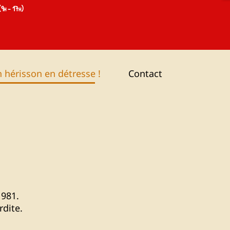
9h - 17h)
 hérisson en détresse !
Contact
1981.
rdite.