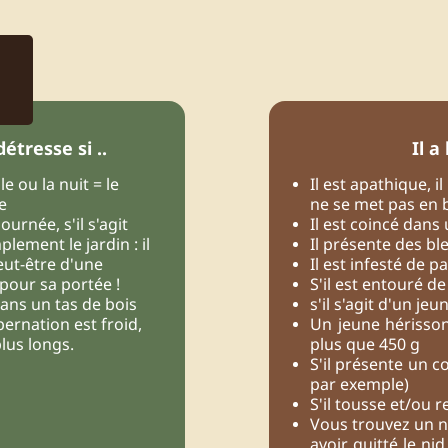
étresse si ..
Il a
le ou la nuit = le
Il est apathique, 
e
ne se met pas en 
urnée, s'il s'agit
Il est coincé dans 
plement le jardin : il
Il présente des b
peut-être d'une
Il est infesté de p
pour sa portée !
S'il est entouré d
dans un tas de bois
s'il s'agit d'un je
bernation est froid,
Un jeune hérisso
plus longs.
plus que 450 g
S'il présente un
par exemple)
S'il tousse et/ou r
Vous trouvez un ni
avoir quitté le ni