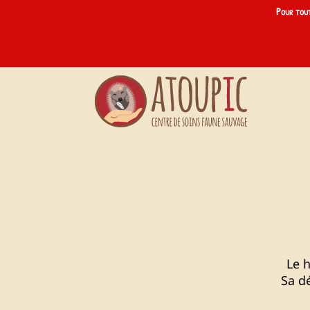
Pou
r tou
Le 
Sa d