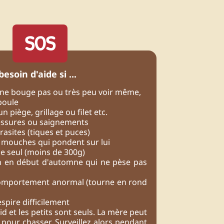
SOS
 besoin d'aide si ...
il ne bouge pas ou très peu voir même,
boule
un piège, grillage ou filet etc.
lessures ou saignements
arasites (tiques et puces)
e mouches qui pondent sur lui
une seul (moins de 300g)
n en début d'automne qui ne pèse pas
 comportement anormal (tourne en rond
espire difficilement
d et les petits sont seuls. La mère peut
d pour chasser. Surveillez alors pendant