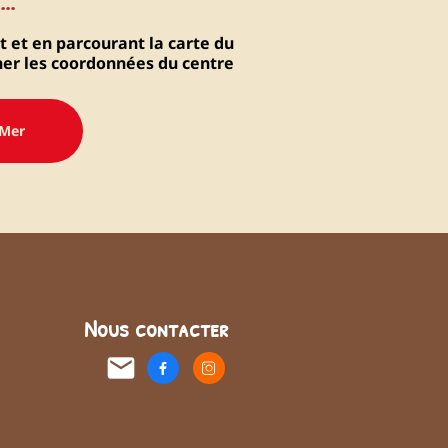
..
t et en parcourant la carte du
cher les coordonnées du centre
-Mer
Nous contacter
email

