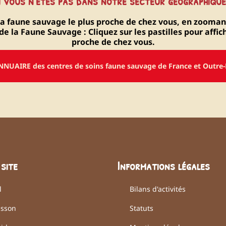
i vous n'êtes pas dans notre secteur géographique.
la faune sauvage le plus proche de chez vous, en zooman
e la Faune Sauvage : Cliquez sur les pastilles pour affi
proche de chez vous.
NNUAIRE des centres de soins faune sauvage de France et Outre
site
Informations légales
l
Bilans d'activités
isson
Statuts