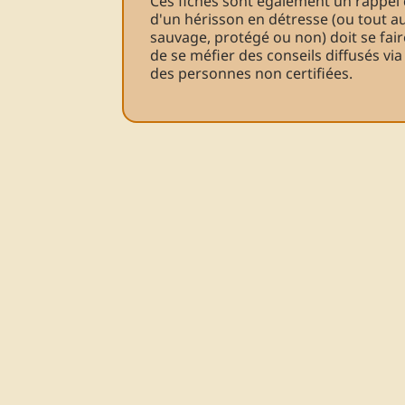
Ces fiches sont également un rappel 
d'un hérisson en détresse (ou tout a
sauvage, protégé ou non) doit se fair
de se méfier des conseils diffusés via
des personnes non certifiées.